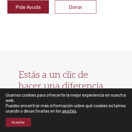
Pide Ayuda
Donar
Estás a un clic de
hacer una diferencia
concreta en la vida de
Usamos cookies para ofrecerte la mejor experiencia en nuestra
web.
alguien
Puedes encontrar más información sobre qué cookies estamos
usando o desactivarlas en los
ajustes
.
Aceptar